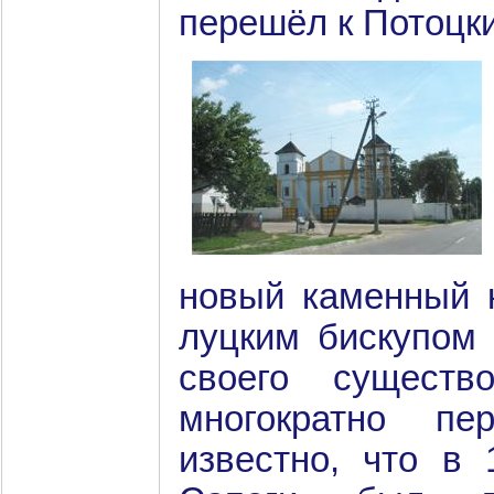
перешёл к Потоцк
новый каменный к
луцким бискупом 
своего существ
многократно пе
известно, что в 