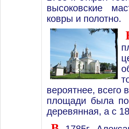
высоковские ма
ковры и полотно.
п
ц
о
т
вероятнее, всего 
площади была пос
деревянная, а с 18
В