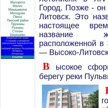
Малорита
Город. Позже - он
Малеч
Микашевичи
Молодово
Литовск. Это наз
Пинск
Пинский район
настоящее вре
Пружаны
Ружаны
Столин
название же
Шерешёво
Магдебургское право
расположенной в 
О порядке учреждения
официальных геральдических
символов
Гербовый матрикул Республики
— Высоко-Литовск
Беларусь
Литература
Ссылки
В
ысокое сфор
берегу реки Пульв
г