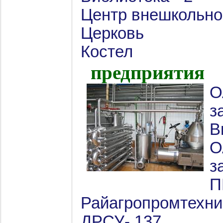
Центр внешкольно
Церковь
Костел
предприятия
О
з
В
О
з
П
Райагропромтехни
ДРСУ- 137