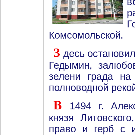
в
р
Комсомольской.
З
десь остановил
Гедымин, залюбо
зелени града на
полноводной реко
В
1494 г. Алек
князя Литовского
право и герб с 