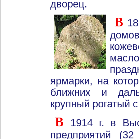
дворец.
В
18
домов
коже
масл
праз
ярмарки, на кото
ближних и даль
крупный рогатый ск
В
1914 г. в Вы
предприятий (32