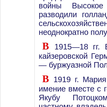
войны Высокое
разводили голлан
сельскохозяйств
неоднократно полу
В
1915—18 гг. 
кайзеровской Гер
— буржуазной По
В
1919 г. Мари
имение вместе с 
Якубу Потоцко
частному владель