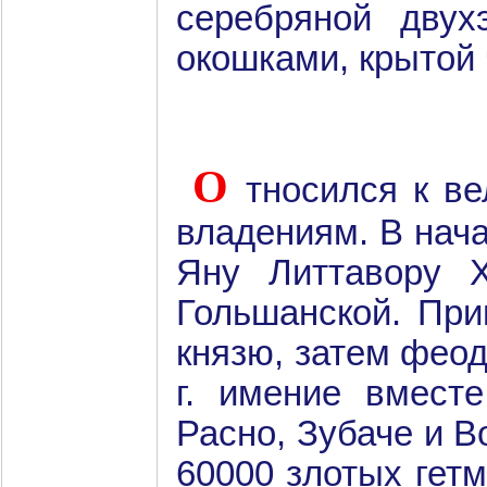
серебряной дву
окошками, крытой
О
тносился к в
владениям. В нач
Яну Литтавору 
Гольшанской. При
князю, затем фео
г. имение вмест
Расно, Зубаче и В
60000 злотых гетм