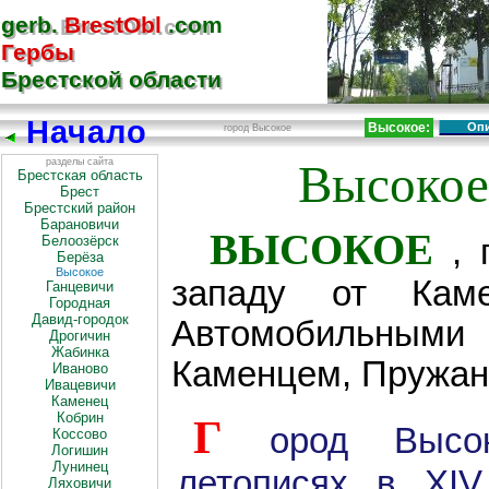
gerb.
BrestObl
.com
gerb.BrestObl.com
Гербы
Гербы
Брестской области
Брестской области
Начало
Высокое:
Опи
город Высокое
разделы сайта
Высокое
Брестская область
Брест
Брестский район
Барановичи
ВЫСОКОЕ
Белоозёрск
,
Берёза
Высокое
западу от Кам
Ганцевичи
Городная
Давид-городок
Автомобильными
Дрогичин
Жабинка
Каменцем, Пружан
Иваново
Ивацевичи
Каменец
Кобрин
Г
ород Высо
Коссово
Логишин
Лунинец
летописях в XI
Ляховичи