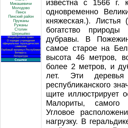
известна с 1566 г. 
Микашевичи
Молодово
одновременно Велик
Пинск
Пинский район
княжеская.). Листья
Пружаны
Ружаны
богатство природы 
Столин
Шерешёво
дубравы. В Пожежин
Магдебургское право
О порядке учреждения
официальных геральдических
самое старое на Бел
символов
Гербовый матрикул Республики
Беларусь
высота 46 метров, в
Литература
Ссылки
более 2 метров, и ду
лет. Эти деревья
республиканского зна
щите иллюстрирует о
Малориты, самого 
Угловое расположен
нагрузку. В геральди