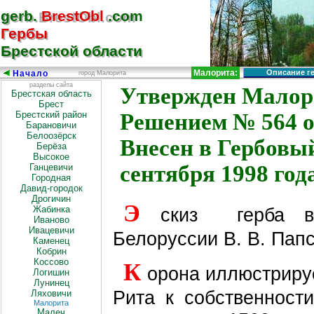
gerb.
BrestObl
.com
gerb.BrestObl.com
Гербы
Гербы
Брестской области
Брестской области
Малорита:
Описание г
Начало
город Малорита
разделы сайта
Утвержден Малор
Брестская область
Брест
Брестский район
Решением № 564 от
Барановичи
Белоозёрск
Внесен в Гербовы
Берёза
Высокое
сентября 1998 год
Ганцевичи
Городная
Давид-городок
Дрогичин
Э
Жабинка
скиз герба в
Иваново
Ивацевичи
Белоруссии В. В. Пап
Каменец
Кобрин
Коссово
К
орона иллюстриру
Логишин
Лунинец
Рита к собственности
Ляховичи
Малорита
Малеч