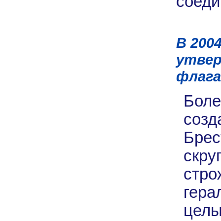
соеди
В 200
утвер
флага
Боле
созд
Брес
ск
стро
гера
целы