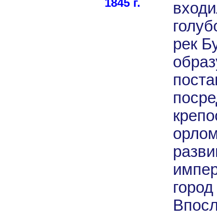
1845 г.
входи
голуб
рек Б
образ
поста
посре
крепо
орлом
разв
импер
город
Впосл