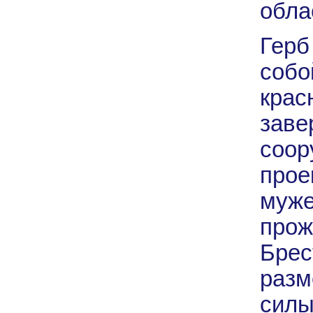
обла
Герб
собо
крас
заве
соор
прое
муже
про
Брес
разм
силы