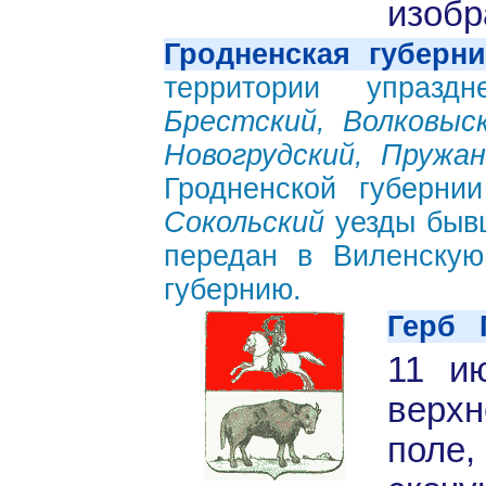
изобр
Гродненская губерн
территории упраздн
Брестский, Волковыск
Новогрудский, Пружа
Гродненской губерн
Сокольский
уезды быв
передан в Виленску
губернию.
Герб 
11 и
верхн
поле