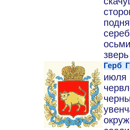
скач
стор
подня
сер
осьм
зверь 
Герб 
июля
черв
черн
увен
окруж