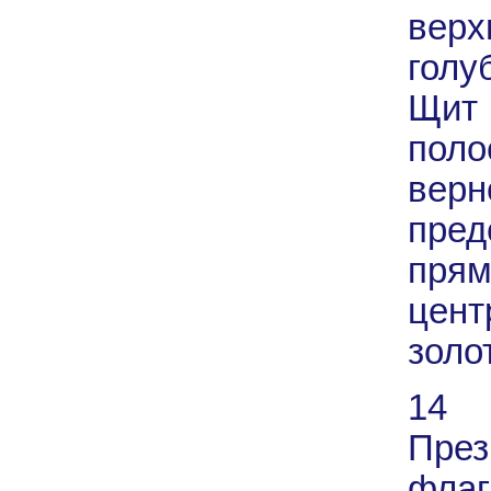
вер
голу
Щит
пол
верн
пред
пря
цент
золо
14 
През
флаг