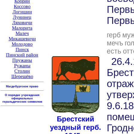
Кобрин
Коссово
Перв
Логишин
Лунинец
Первы
Ляховичи
Малорита
Малеч
герб му
Микашевичи
мечъ гол
Молодово
Пинск
есть от
Пинский район
26.4
Пружаны
Ружаны
Брест
Столин
Шерешёво
отраж
Магдебургское право
утвер
О порядке учреждения
официальных
геральдических символов
9.6.1
помещ
Брестский
Гродн
уездный герб.