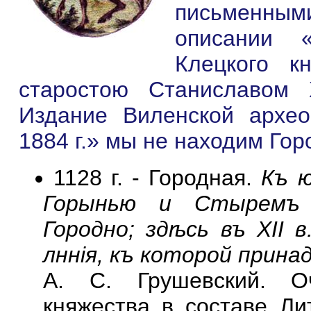
письменным
описании 
Клецкого к
старостою Станиславом 
Издание Виленской архео
1884 г.» мы не находим Гор
1128 г. - Городная.
Къ 
Горынью и Стыремъ 
Городно; здѣсь въ XII 
лннiя, къ которой прина
А. С. Грушевский. Оч
княжества в составе Ли