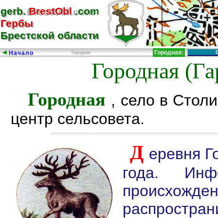
gerb.
BrestObl
.com
gerb.BrestObl.com
Гербы
Гербы
Брестской области
Брестской области
Городная:
Начало
Городная
Городная (Га
Городная
, село в Стол
центр сельсовета.
Д
еревня Г
года. Ин
происхож
распростра