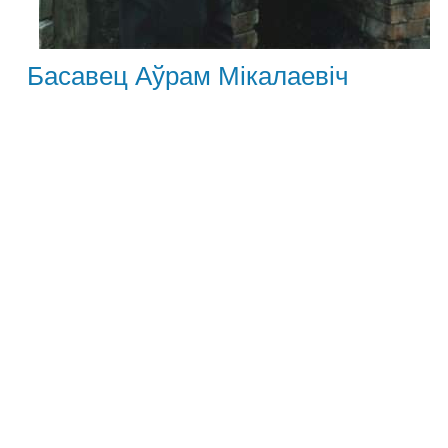
Басавец Аўрам Мiкалаевiч