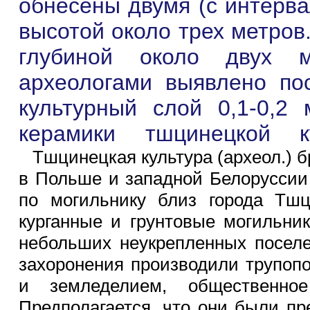
обнесены двумя (с интерв
высотой около трех метров
глубиной около двух 
археологами выявлено по
культурный слой 0,1-0,2
керамики тшцинецкой к
Тшцинецкая культура (археол.) бр
в Польше и западной Белоруссии
по могильнику близ города Тшци
курганные и грунтовые могильни
небольших неукрепленных поселе
захоронения производили трупоп
и земледелием, общественно
Предполагается, что они были п