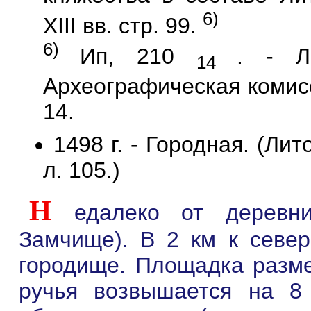
6)
XIII вв. стр. 99.
6)
Ип, 210
. - Л
14
Археографическая комисси
14.
1498 г. - Городная. (Лит
л. 105.)
Н
едалеко от дерев
Замчище). В 2 км к север
городище. Площадка разме
ручья возвышается на 8